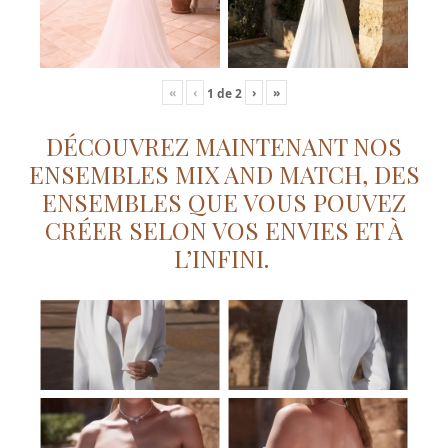
«
‹
›
»
1
de
2
DÉCOUVREZ MAINTENANT NOS
ENSEMBLES MIX AND MATCH, DES
ENSEMBLES QUE VOUS POUVEZ
CRÉER SELON VOS ENVIES ET À
L’INFINI.