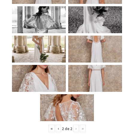
«
‹
›
»
2
de
2