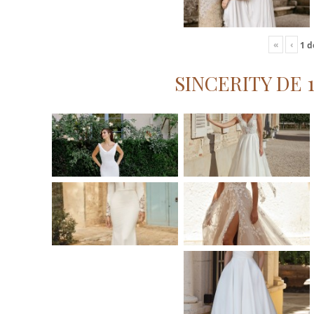
«
‹
1
d
SINCERITY DE 1 