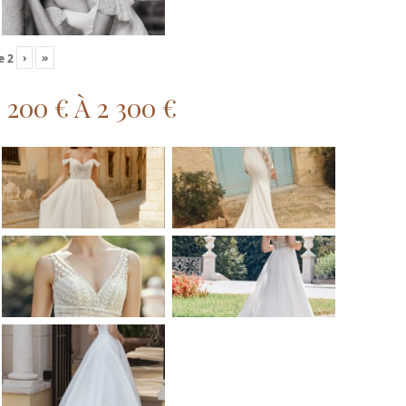
›
»
e
2
200 € À 2 300 €