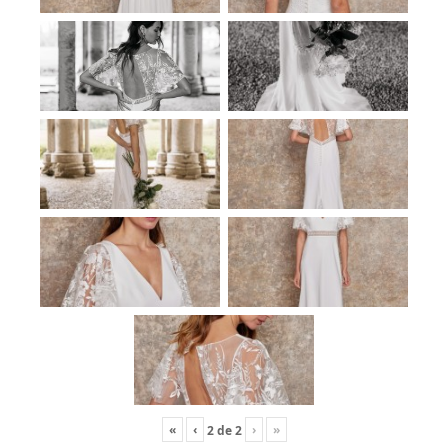
«
‹
›
»
2
de
2