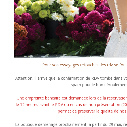
Pour vos essayages retouches, les rdv se fon
Attention, il arrive que la confirmation de RDV tombe dans vo
spam pour le bon déroulement 
Une empreinte bancaire est demandée lors de la réservation,
de 72 heures avant le RDV ou en cas de non présentation (20
permet de préserver la qualité de no
La boutique déménage prochainement, à partir du 29 mai, re