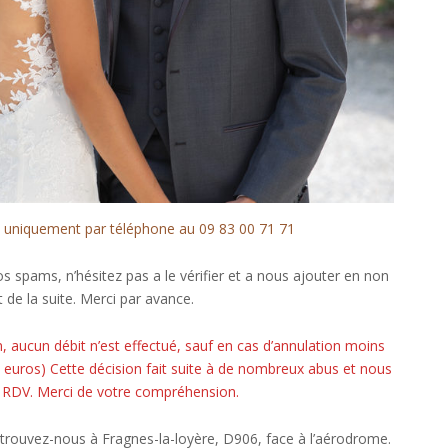
t uniquement par téléphone au 09 83 00 71 71
s spams, n’hésitez pas a le vérifier et a nous ajouter en non
de la suite. Merci par avance.
 aucun débit n’est effectué, sauf en cas d’annulation moins
 euros) Cette décision fait suite à de nombreux abus et nous
s RDV. Merci de votre compréhension.
trouvez-nous à Fragnes-la-loyère, D906, face à l’aérodrome.